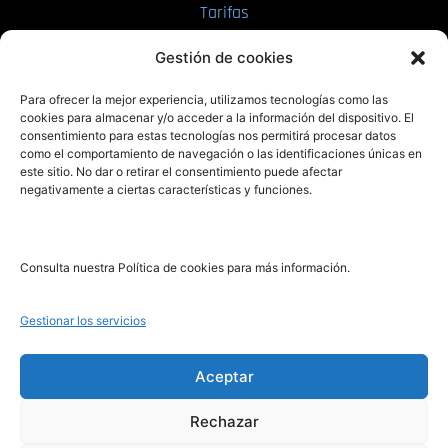
Tarifas
Enviar manuscrito
Gestión de cookies
PRL | Media
Para ofrecer la mejor experiencia, utilizamos tecnologías como las
cookies para almacenar y/o acceder a la información del dispositivo. El
consentimiento para estas tecnologías nos permitirá procesar datos
PRL | Films
como el comportamiento de navegación o las identificaciones únicas en
PRL | Play
este sitio. No dar o retirar el consentimiento puede afectar
negativamente a ciertas características y funciones.
PRL | LAB
PRL | Invierte
Blog
Consulta nuestra Política de cookies para más información.
Noticias
Gestionar los servicios
Legal
Aceptar
Rechazar
Aviso Legal