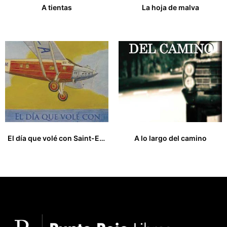
A tientas
La hoja de malva
17,00
€
27,00
€
El día que volé con Saint-Exupéry y otros cuentos de aviación
A lo largo del camino
12,00
€
14,00
€