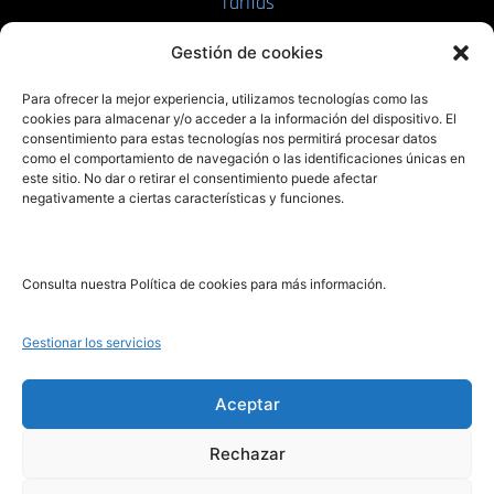
Tarifas
Enviar manuscrito
Gestión de cookies
PRL | Media
Para ofrecer la mejor experiencia, utilizamos tecnologías como las
cookies para almacenar y/o acceder a la información del dispositivo. El
consentimiento para estas tecnologías nos permitirá procesar datos
PRL | Films
como el comportamiento de navegación o las identificaciones únicas en
PRL | Play
este sitio. No dar o retirar el consentimiento puede afectar
negativamente a ciertas características y funciones.
PRL | LAB
PRL | Invierte
Blog
Consulta nuestra Política de cookies para más información.
Noticias
Gestionar los servicios
Legal
Aceptar
Rechazar
Aviso Legal
Política de Cookies