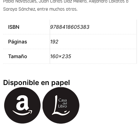
Pablo Navascues, Juan Carlos Díaz Melero, Alejandro Lakatos o
Saraya Sánchez, entre muchos otros.
ISBN
9788418605383
Páginas
192
Tamaño
160×235
Disponible en papel