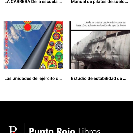
LA CARRERA De la escuela a la Fórmula Uno
Manual de pilates de suelo BASE Vol. 1
14,95
€
0,00
€
Las unidades del ejército del aire: emblemas y distintivos (1954-2013)
Estudio de estabilidad de buques, desde los criterios usados más importantes hasta cómo aplicarlos en función del tipo de barco
0,00
€
30,00
€