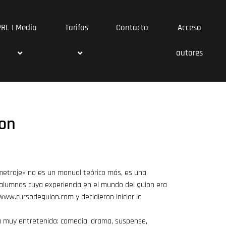
PRL | Media
Tarifas
Contacto
Acceso
autores
ion
metraje» no es un manual teórico más, es una
 alumnos cuya experiencia en el mundo del guion era
www.cursodeguion.com y decidieron iniciar la
a muy entretenida: comedia, drama, suspense,