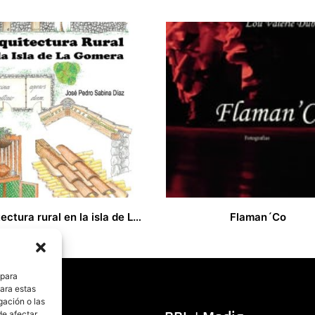
Arquitectura rural en la isla de La Gomera
Flaman´Co
35,00
€
 para
para estas
gación o las
de afectar