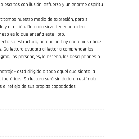
 escritos con ilusión, esfuerzo y un enorme espíritu
ercitamos nuestro medio de expresión, pero si
o y dirección. De nada sirve tener una idea
 eso es lo que enseña este libro.
recta su estructura, porque no hay nada más eficaz
s. Su lectura ayudará al lector a comprender los
igma, los personajes, la escena, las descripciones o
traje» está dirigido a todo aquel que sienta la
tográficos. Su lectura será sin duda un estímulo
s el reflejo de sus propias capacidades.